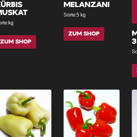
ÜRBIS
MELANZANI
MUSKAT
Sorte:
5 kg
rte:
kg
M
ZUM SHOP
3
ZUM SHOP
So