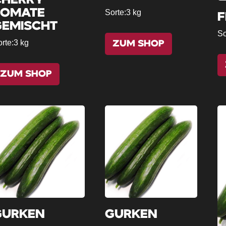
CHERRY
TOMATE
Sorte:
3 kg
F
GEMISCHT
So
rte:
3 kg
ZUM SHOP
ZUM SHOP
GURKEN
GURKEN