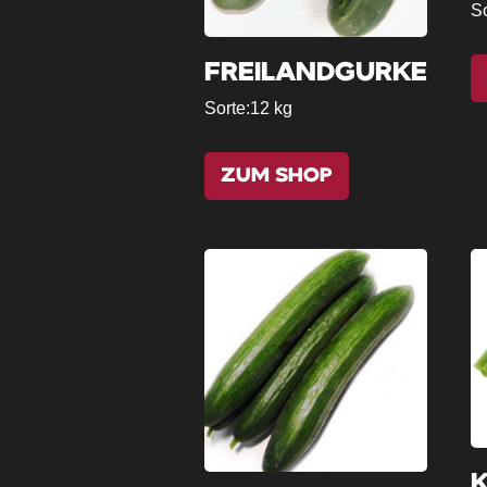
So
FREILANDGURKE
Sorte:
12 kg
ZUM SHOP
K